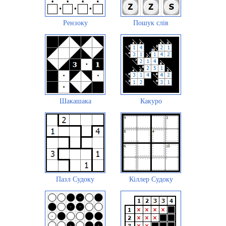
Рензоку
Пошук слів
Шакашака
Какуро
Пазл Судоку
Кіллер Судоку