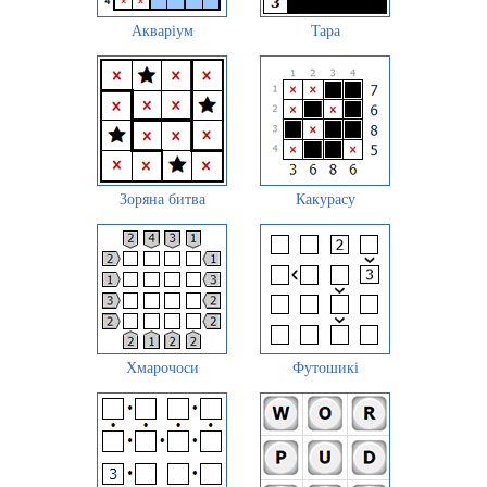
Акваріум
Tapa
Зоряна битва
Какурасу
Хмарочоси
Футошикі