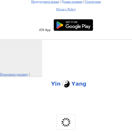
Надрукувати кілька
|
Дошка пошани
|
Статистика
Privacy Policy
iOS App
Приховати рекламу
|
Поскаржитися на цю рекламу