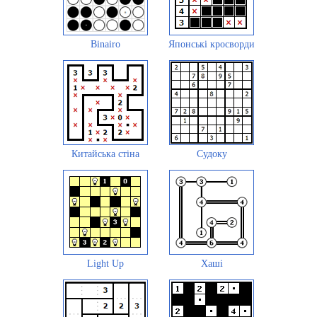
Binairo
Японські кросворди
Китайська стіна
Судоку
Light Up
Хаші