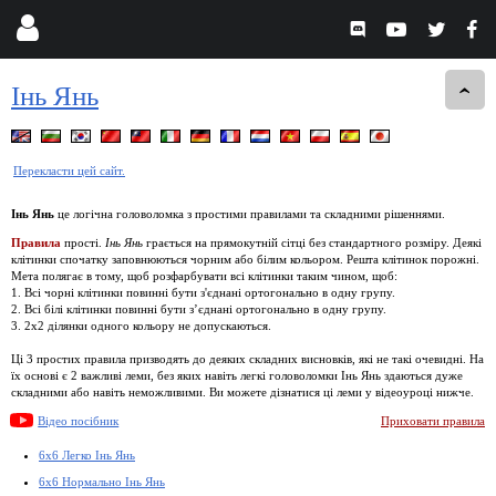
Інь Янь
Перекласти цей сайт.
Інь Янь
це логічна головоломка з простими правилами та складними рішеннями.
Правила
прості.
Інь Янь
грається на прямокутній сітці без стандартного розміру. Деякі
клітинки спочатку заповнюються чорним або білим кольором. Решта клітинок порожні.
Мета полягає в тому, щоб розфарбувати всі клітинки таким чином, щоб:
1. Всі чорні клітинки повинні бути з'єднані ортогонально в одну групу.
2. Всі білі клітинки повинні бути з’єднані ортогонально в одну групу.
3. 2x2 ділянки одного кольору не допускаються.
Ці 3 простих правила призводять до деяких складних висновків, які не такі очевидні. На
їх основі є 2 важливі леми, без яких навіть легкі головоломки Інь Янь здаються дуже
складними або навіть неможливими. Ви можете дізнатися ці леми у відеоуроці нижче.
Відео посібник
Приховати правила
6x6 Легко Інь Янь
6x6 Нормально Інь Янь