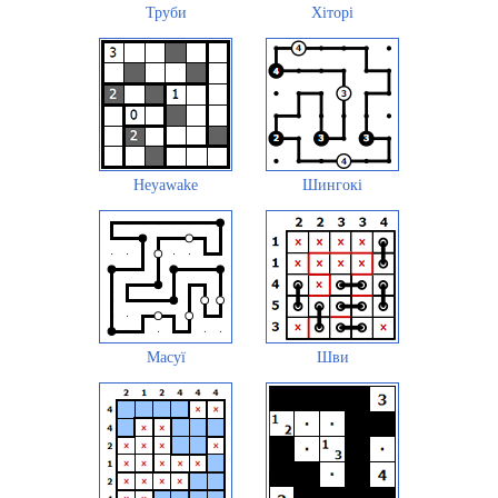
Труби
Хіторі
Heyawake
Шингокі
Масуї
Шви