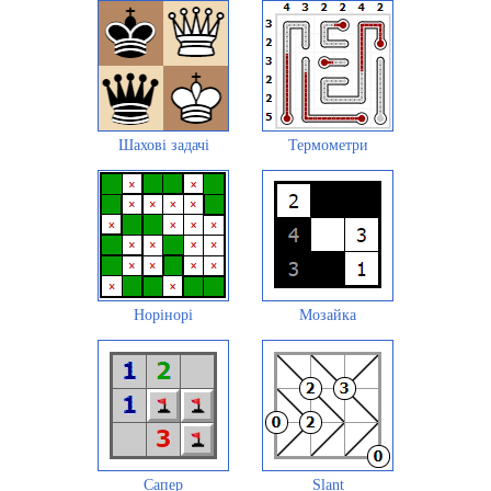
Шахові задачі
Термометри
Норінорі
Мозайка
Сапер
Slant